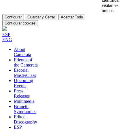
identificar
visitantes
únicos.
Configurar
Guardar y Cerrar
Aceptar Todo
Configurar cookies
ESP
ENG
About
Camerata
Friends of
the Camerata
Escorial
MasterClass
Upcoming
Events
Press
Releases
Multimedia
Brunetti
Symphonies
Edited
Discography
ESP