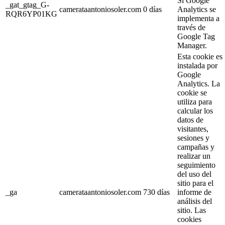
Si Google
_gat_gtag_G-
camerataantoniosoler.com
0 días
Analytics se
RQR6YP01KG
implementa a
través de
Google Tag
Manager.
Esta cookie es
instalada por
Google
Analytics. La
cookie se
utiliza para
calcular los
datos de
visitantes,
sesiones y
campañas y
realizar un
seguimiento
del uso del
sitio para el
_ga
camerataantoniosoler.com
730 días
informe de
análisis del
sitio. Las
cookies