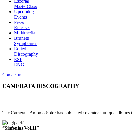
Escorial
MasterClass
Upcoming
Events
Press
Releases
Multimedia
Brunetti
Symphonies
Edited
Discography
ESP
ENG
Contact us
CAMERATA DISCOGRAPHY
The Camerata Antonio Soler has published seventeen unique albums th
“Sinfonías Vol.11″