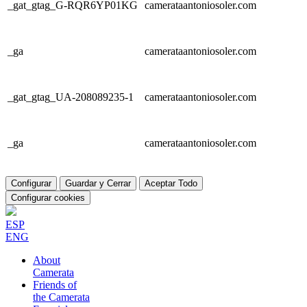
_gat_gtag_G-RQR6YP01KG
camerataantoniosoler.com
_ga
camerataantoniosoler.com
_gat_gtag_UA-208089235-1
camerataantoniosoler.com
_ga
camerataantoniosoler.com
Configurar
Guardar y Cerrar
Aceptar Todo
Configurar cookies
ESP
ENG
About
Camerata
Friends of
the Camerata