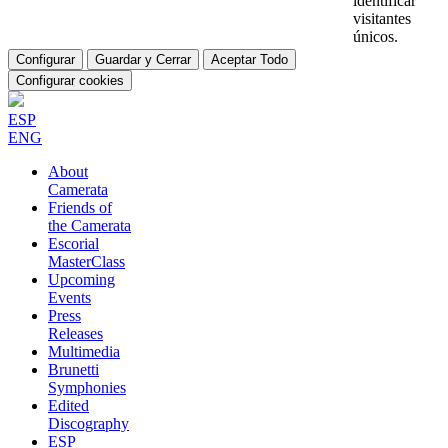
identificar
visitantes
únicos.
Configurar
Guardar y Cerrar
Aceptar Todo
Configurar cookies
ESP
ENG
About
Camerata
Friends of
the Camerata
Escorial
MasterClass
Upcoming
Events
Press
Releases
Multimedia
Brunetti
Symphonies
Edited
Discography
ESP