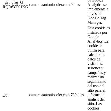
Si Google
_gat_gtag_G-
camerataantoniosoler.com
0 días
Analytics se
RQR6YP01KG
implementa a
través de
Google Tag
Manager.
Esta cookie es
instalada por
Google
Analytics. La
cookie se
utiliza para
calcular los
datos de
visitantes,
sesiones y
campañas y
realizar un
seguimiento
del uso del
sitio para el
_ga
camerataantoniosoler.com
730 días
informe de
análisis del
sitio. Las
cookies