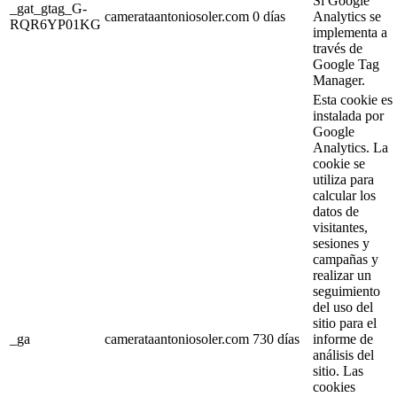
Si Google
_gat_gtag_G-
camerataantoniosoler.com
0 días
Analytics se
RQR6YP01KG
implementa a
través de
Google Tag
Manager.
Esta cookie es
instalada por
Google
Analytics. La
cookie se
utiliza para
calcular los
datos de
visitantes,
sesiones y
campañas y
realizar un
seguimiento
del uso del
sitio para el
_ga
camerataantoniosoler.com
730 días
informe de
análisis del
sitio. Las
cookies