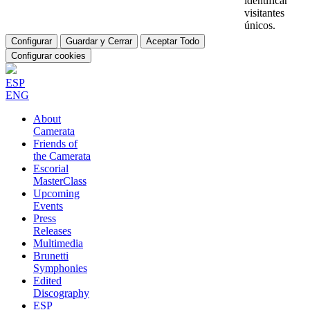
identificar
visitantes
únicos.
Configurar
Guardar y Cerrar
Aceptar Todo
Configurar cookies
ESP
ENG
About
Camerata
Friends of
the Camerata
Escorial
MasterClass
Upcoming
Events
Press
Releases
Multimedia
Brunetti
Symphonies
Edited
Discography
ESP