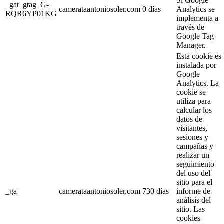
Si Google
_gat_gtag_G-
camerataantoniosoler.com
0 días
Analytics se
RQR6YP01KG
implementa a
través de
Google Tag
Manager.
Esta cookie es
instalada por
Google
Analytics. La
cookie se
utiliza para
calcular los
datos de
visitantes,
sesiones y
campañas y
realizar un
seguimiento
del uso del
sitio para el
_ga
camerataantoniosoler.com
730 días
informe de
análisis del
sitio. Las
cookies