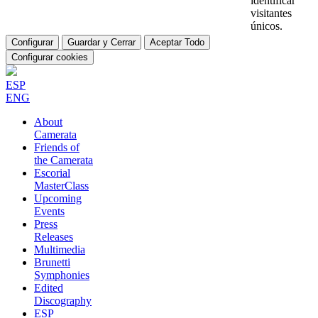
identificar
visitantes
únicos.
Configurar
Guardar y Cerrar
Aceptar Todo
Configurar cookies
ESP
ENG
About
Camerata
Friends of
the Camerata
Escorial
MasterClass
Upcoming
Events
Press
Releases
Multimedia
Brunetti
Symphonies
Edited
Discography
ESP