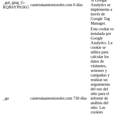
Si Google
_gat_gtag_G-
camerataantoniosoler.com
0 días
Analytics se
RQR6YP01KG
implementa a
través de
Google Tag
Manager.
Esta cookie es
instalada por
Google
Analytics. La
cookie se
utiliza para
calcular los
datos de
visitantes,
sesiones y
campañas y
realizar un
seguimiento
del uso del
sitio para el
_ga
camerataantoniosoler.com
730 días
informe de
análisis del
sitio. Las
cookies