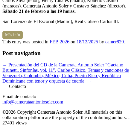
Carlos Silva (tenor), Henry Linares (cuatro), Roberto Castillo
(maracas). Camerata Antonio Soler y Gustavo Sánchez (director).
Sábado 21 de febrero a las 19 horas.
San Lorenzo de El Escorial (Madrid), Real Coliseo Carlos III.
Más info
This entry was posted in
FEB 2026
on
18/12/2025
by
camer829
.
Post navigation
←
Presentación del CD de la Camerata Antonio Soler “Gaetano
Brunetti. Sinfonías, vol. 11″.
Caribe Clásico. Temas y canciones de
Venezuela, Colombia, México, Cuba, Puerto Rico y República
Dominicana con tenor y orquesta de cuerda.
→
Contacto
Email de contacto
info@camerataantoniosoler.com
©2026 Copyright Camerata Antonio Soler. All materials on this
collaboration platform are the property of the contributing authors. -
27401 views