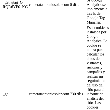
Si Google
_gat_gtag_G-
camerataantoniosoler.com
0 días
Analytics se
RQR6YP01KG
implementa a
través de
Google Tag
Manager.
Esta cookie es
instalada por
Google
Analytics. La
cookie se
utiliza para
calcular los
datos de
visitantes,
sesiones y
campañas y
realizar un
seguimiento
del uso del
sitio para el
_ga
camerataantoniosoler.com
730 días
informe de
análisis del
sitio. Las
cookies