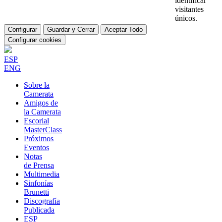
identificar
visitantes
únicos.
Configurar
Guardar y Cerrar
Aceptar Todo
Configurar cookies
ESP
ENG
Sobre la
Camerata
Amigos de
la Camerata
Escorial
MasterClass
Próximos
Eventos
Notas
de Prensa
Multimedia
Sinfonías
Brunetti
Discografía
Publicada
ESP