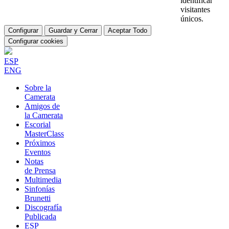
identificar
visitantes
únicos.
Configurar
Guardar y Cerrar
Aceptar Todo
Configurar cookies
ESP
ENG
Sobre la
Camerata
Amigos de
la Camerata
Escorial
MasterClass
Próximos
Eventos
Notas
de Prensa
Multimedia
Sinfonías
Brunetti
Discografía
Publicada
ESP