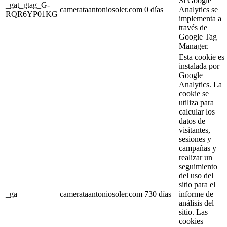
Si Google
_gat_gtag_G-
camerataantoniosoler.com
0 días
Analytics se
RQR6YP01KG
implementa a
través de
Google Tag
Manager.
Esta cookie es
instalada por
Google
Analytics. La
cookie se
utiliza para
calcular los
datos de
visitantes,
sesiones y
campañas y
realizar un
seguimiento
del uso del
sitio para el
_ga
camerataantoniosoler.com
730 días
informe de
análisis del
sitio. Las
cookies