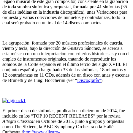
legado musical de este gran compositor, consistente en la grabación
de toda su obra sinfónica y orquestal, formada por 41 sinfonías (35
de ellas inéditas en la industria discográfica), unas Variaciones para
orquesta y varias colecciones de minuetos y contradanzas; todo lo
cual será grabado en un total de 14 discos compactos.
La agrupación, formada por 20 músicos profesionales de cuerda,
viento y tecla, bajo la dirección de Gustavo Sánchez, se acerca a
esta música con una interpretación con criterios historicistas y con el
empleo de instrumentos originales, tratando de reproducir los
sonidos de la Corte española en el último tercio del siglo XVIII. El
conjunto español ya ha grabado 33 de las sinfonías, 18 minuetos y
12 contradanzas en 11 CDs, además de un disco con arias y escenas
de Brunetti y de Luigi Boccherini (ver “
Discografía”
).
El primer disco de sinfonías, publicado en diciembre de 2014, fue
incluido en los “TOP 10 RECENT RELEASES” por la revista
Allegro Classical
en Octubre de 2015, junto a grupos y orquestas
como The Sixteen, la BBC Symphony Orchestra o la Hallé
Orchestra (
http://www.allegro-