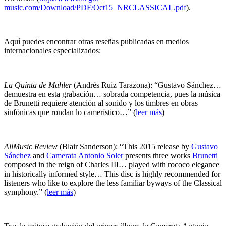
music.com/Download/PDF/Oct15_NRCLASSICAL.pdf
).
Aquí puedes encontrar otras reseñas publicadas en medios
internacionales especializados:
La Quinta de Mahler
(Andrés Ruiz Tarazona): “Gustavo Sánchez…
demuestra en esta grabación… sobrada competencia, pues la música
de Brunetti requiere atención al sonido y los timbres en obras
sinfónicas que rondan lo camerístico…” (
leer más
)
AllMusic Review
(Blair Sanderson): “This 2015 release by
Gustavo
Sánchez
and
Camerata Antonio Soler
presents three works
Brunetti
composed in the reign of Charles III… played with rococo elegance
in historically informed style… This disc is highly recommended for
listeners who like to explore the less familiar byways of the Classical
symphony.” (
leer más
)