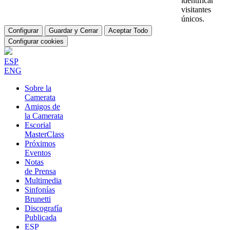
identificar
visitantes
únicos.
Configurar
Guardar y Cerrar
Aceptar Todo
Configurar cookies
ESP
ENG
Sobre la
Camerata
Amigos de
la Camerata
Escorial
MasterClass
Próximos
Eventos
Notas
de Prensa
Multimedia
Sinfonías
Brunetti
Discografía
Publicada
ESP