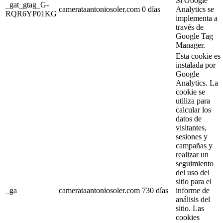
Si Google
_gat_gtag_G-
camerataantoniosoler.com
0 días
Analytics se
RQR6YP01KG
implementa a
través de
Google Tag
Manager.
Esta cookie es
instalada por
Google
Analytics. La
cookie se
utiliza para
calcular los
datos de
visitantes,
sesiones y
campañas y
realizar un
seguimiento
del uso del
sitio para el
_ga
camerataantoniosoler.com
730 días
informe de
análisis del
sitio. Las
cookies