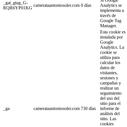
Si Google
_gat_gtag_G-
camerataantoniosoler.com
0 días
Analytics se
RQR6YP01KG
implementa a
través de
Google Tag
Manager.
Esta cookie es
instalada por
Google
Analytics. La
cookie se
utiliza para
calcular los
datos de
visitantes,
sesiones y
campañas y
realizar un
seguimiento
del uso del
sitio para el
_ga
camerataantoniosoler.com
730 días
informe de
análisis del
sitio. Las
cookies