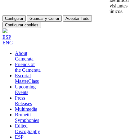
identificar
visitantes
únicos.
Configurar
Guardar y Cerrar
Aceptar Todo
Configurar cookies
ESP
ENG
About
Camerata
Friends of
the Camerata
Escorial
MasterClass
Upcoming
Events
Press
Releases
Multimedia
Brunetti
Symphonies
Edited
Discography
ESP