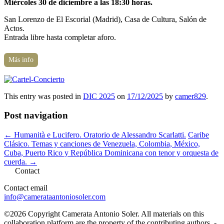
Miércoles 30 de diciembre a las 18:30 horas.
San Lorenzo de El Escorial (Madrid), Casa de Cultura, Salón de
Actos.
Entrada libre hasta completar aforo.
Más info
This entry was posted in
DIC 2025
on
17/12/2025
by
camer829
.
Post navigation
←
Humanità e Lucifero. Oratorio de Alessandro Scarlatti.
Caribe
Clásico. Temas y canciones de Venezuela, Colombia, México,
Cuba, Puerto Rico y República Dominicana con tenor y orquesta de
cuerda.
→
Contact
Contact email
info@camerataantoniosoler.com
©2026 Copyright Camerata Antonio Soler. All materials on this
collaboration platform are the property of the contributing authors. -